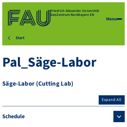
Friedrich-Alexander-Universität
GeoZentrum Nordbayern EN
Menu
Start
Pal_Säge-Labor
Säge-Labor (Cutting Lab)
Expand All
Schedule