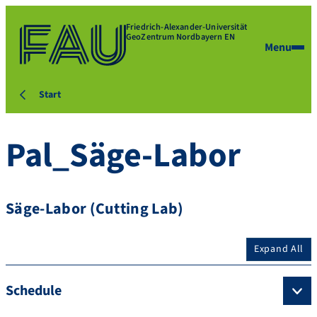
Friedrich-Alexander-Universität
GeoZentrum Nordbayern EN
Menu
Start
Pal_Säge-Labor
Säge-Labor (Cutting Lab)
Expand All
Schedule