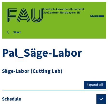
Friedrich-Alexander-Universität
GeoZentrum Nordbayern EN
Menu
Start
Pal_Säge-Labor
Säge-Labor (Cutting Lab)
Expand All
Schedule