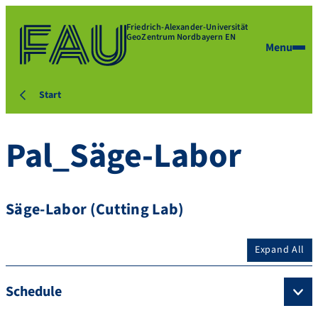
Friedrich-Alexander-Universität
GeoZentrum Nordbayern EN
Menu
Start
Pal_Säge-Labor
Säge-Labor (Cutting Lab)
Expand All
Schedule