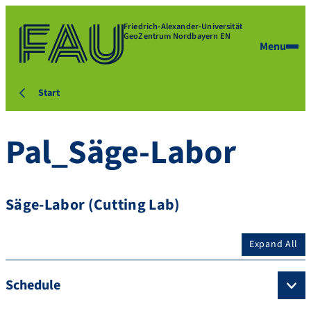
Friedrich-Alexander-Universität
GeoZentrum Nordbayern EN
Menu
Start
Pal_Säge-Labor
Säge-Labor (Cutting Lab)
Expand All
Schedule