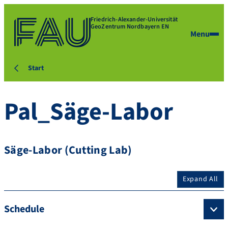
Friedrich-Alexander-Universität
GeoZentrum Nordbayern EN
Menu
Start
Pal_Säge-Labor
Säge-Labor (Cutting Lab)
Expand All
Schedule