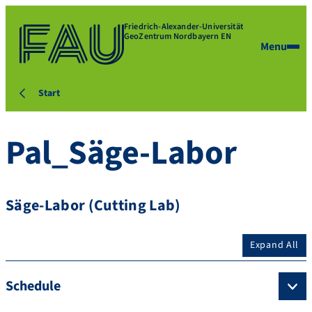
Friedrich-Alexander-Universität
GeoZentrum Nordbayern EN
Menu
Start
Pal_Säge-Labor
Säge-Labor (Cutting Lab)
Expand All
Schedule