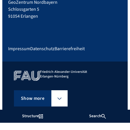
GeoZentrum Nordbayern
Schlossgarten 5
91054 Erlangen
Impressum
Datenschutz
Barrierefreiheit
Friedrich-Alexander-Universität
Erlangen-Nürnberg
Show more
Structure
Search