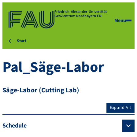
Friedrich-Alexander-Universität
GeoZentrum Nordbayern EN
Menu
Start
Pal_Säge-Labor
Säge-Labor (Cutting Lab)
Expand All
Schedule