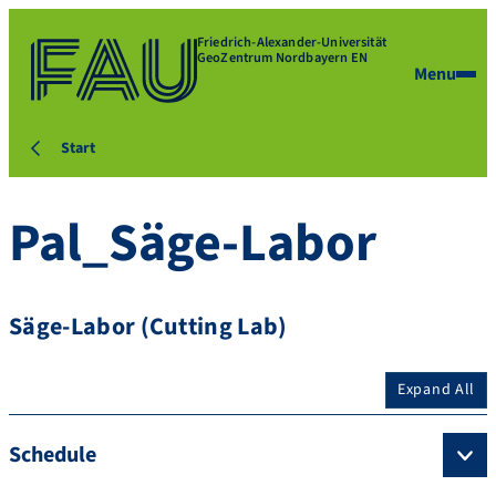
Friedrich-Alexander-Universität
GeoZentrum Nordbayern EN
Menu
Start
Pal_Säge-Labor
Säge-Labor (Cutting Lab)
Expand All
Schedule