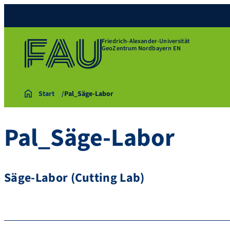
Friedrich-Alexander-Universität
GeoZentrum Nordbayern EN
Start
Pal_Säge-Labor
Pal_Säge-Labor
Säge-Labor (Cutting Lab)