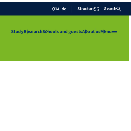
Structure
Search
FAU.de
Study
Research
Schools and guests
About us
Menu