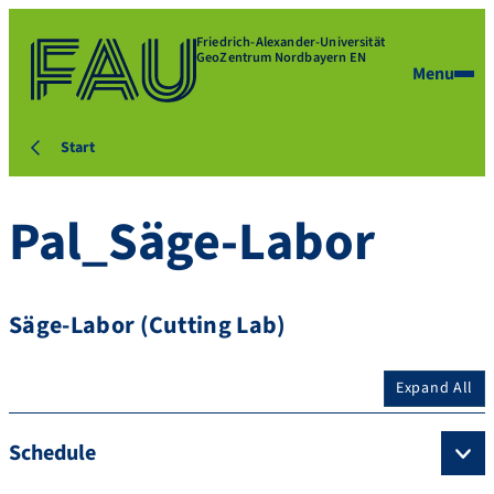
Friedrich-Alexander-Universität
GeoZentrum Nordbayern EN
Menu
Start
Pal_Säge-Labor
Säge-Labor (Cutting Lab)
Expand All
Schedule