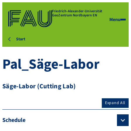
Friedrich-Alexander-Universität
GeoZentrum Nordbayern EN
Menu
Start
Pal_Säge-Labor
Säge-Labor (Cutting Lab)
Expand All
Schedule