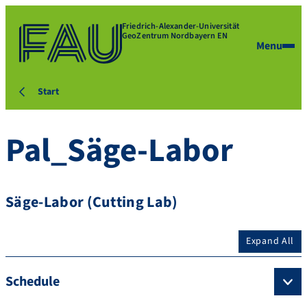
Friedrich-Alexander-Universität
GeoZentrum Nordbayern EN
Menu
Start
Pal_Säge-Labor
Säge-Labor (Cutting Lab)
Expand All
Schedule