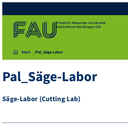
Friedrich-Alexander-Universität
GeoZentrum Nordbayern EN
Start
Pal_Säge-Labor
Pal_Säge-Labor
Säge-Labor (Cutting Lab)