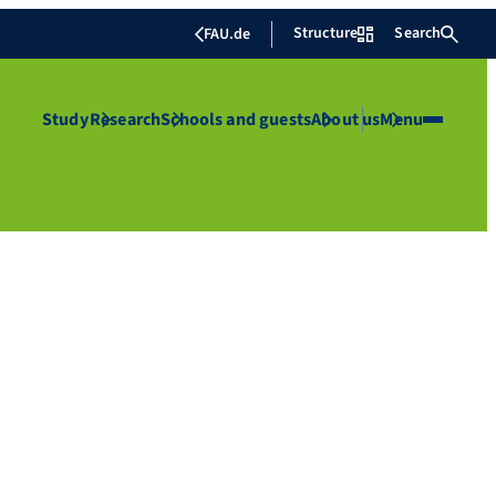
Structure
Search
FAU.de
Study
Research
Schools and guests
About us
Menu