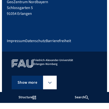
GeoZentrum Nordbayern
Schlossgarten 5
91054 Erlangen
Impressum
Datenschutz
Barrierefreiheit
Friedrich-Alexander-Universität
Erlangen-Nürnberg
Show more
Structure
Search