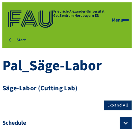
Friedrich-Alexander-Universität
GeoZentrum Nordbayern EN
Menu
Start
Pal_Säge-Labor
Säge-Labor (Cutting Lab)
Expand All
Schedule