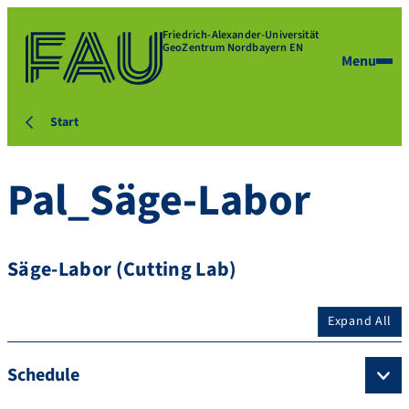
Friedrich-Alexander-Universität
GeoZentrum Nordbayern EN
Menu
Start
Pal_Säge-Labor
Säge-Labor (Cutting Lab)
Expand All
Schedule