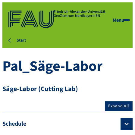
Friedrich-Alexander-Universität
GeoZentrum Nordbayern EN
Menu
Start
Pal_Säge-Labor
Säge-Labor (Cutting Lab)
Expand All
Schedule