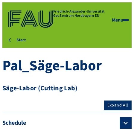
Friedrich-Alexander-Universität
GeoZentrum Nordbayern EN
Menu
Start
Pal_Säge-Labor
Säge-Labor (Cutting Lab)
Expand All
Schedule