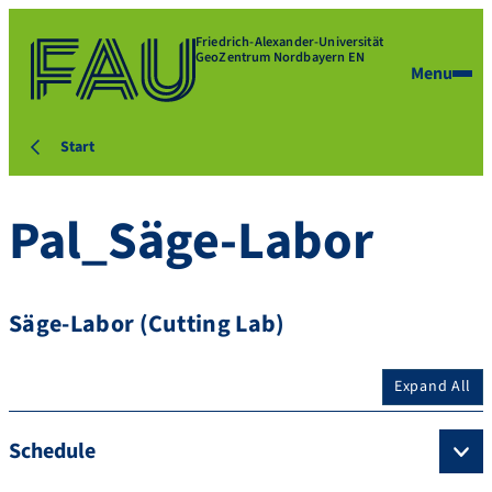
Friedrich-Alexander-Universität
GeoZentrum Nordbayern EN
Menu
Start
Pal_Säge-Labor
Säge-Labor (Cutting Lab)
Expand All
Schedule