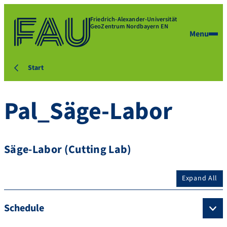
Friedrich-Alexander-Universität
GeoZentrum Nordbayern EN
Menu
Start
Pal_Säge-Labor
Säge-Labor (Cutting Lab)
Expand All
Schedule