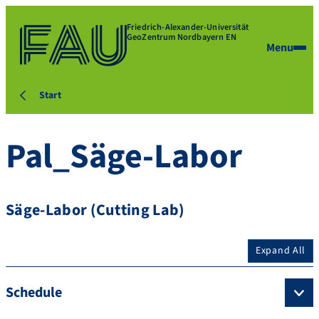
Friedrich-Alexander-Universität
GeoZentrum Nordbayern EN
Menu
Start
Pal_Säge-Labor
Säge-Labor (Cutting Lab)
Expand All
Schedule