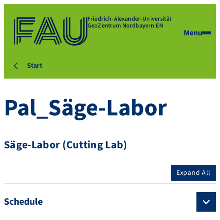
Friedrich-Alexander-Universität
GeoZentrum Nordbayern EN
Menu
Start
Pal_Säge-Labor
Säge-Labor (Cutting Lab)
Expand All
Schedule