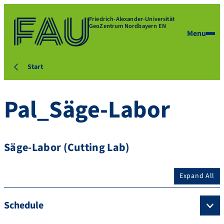
Friedrich-Alexander-Universität
GeoZentrum Nordbayern EN
Menu
Start
Pal_Säge-Labor
Säge-Labor (Cutting Lab)
Expand All
Schedule