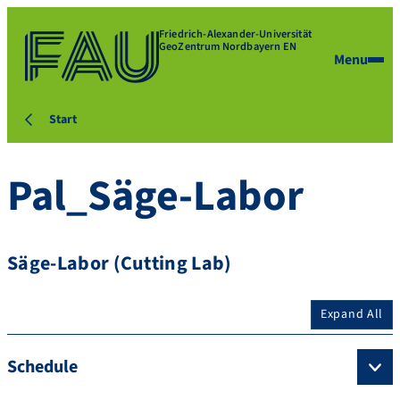
Friedrich-Alexander-Universität
GeoZentrum Nordbayern EN
Menu
Start
Pal_Säge-Labor
Säge-Labor (Cutting Lab)
Expand All
Schedule