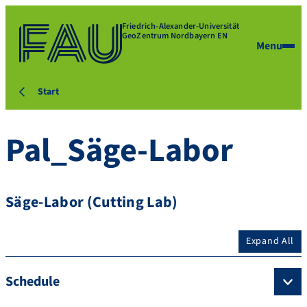
Friedrich-Alexander-Universität
GeoZentrum Nordbayern EN
Menu
Start
Pal_Säge-Labor
Säge-Labor (Cutting Lab)
Expand All
Schedule