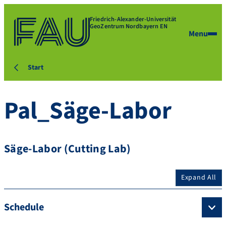
Friedrich-Alexander-Universität
GeoZentrum Nordbayern EN
Menu
Start
Pal_Säge-Labor
Säge-Labor (Cutting Lab)
Expand All
Schedule