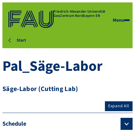
Friedrich-Alexander-Universität
GeoZentrum Nordbayern EN
Menu
Start
Pal_Säge-Labor
Säge-Labor (Cutting Lab)
Expand All
Schedule