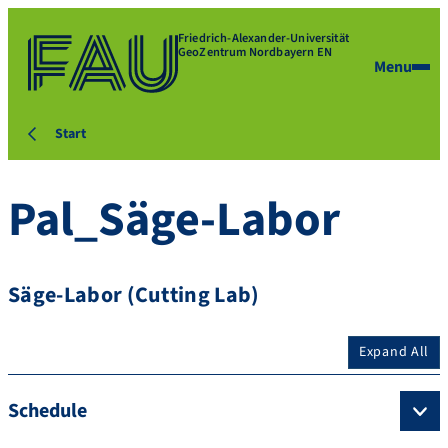
Friedrich-Alexander-Universität
GeoZentrum Nordbayern EN
Menu
Start
Pal_Säge-Labor
Säge-Labor (Cutting Lab)
Expand All
Schedule