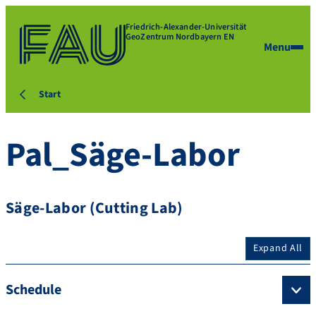
Friedrich-Alexander-Universität
GeoZentrum Nordbayern EN
Menu
Start
Pal_Säge-Labor
Säge-Labor (Cutting Lab)
Expand All
Schedule