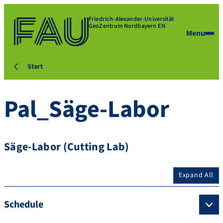
Friedrich-Alexander-Universität
GeoZentrum Nordbayern EN
Menu
Start
Pal_Säge-Labor
Säge-Labor (Cutting Lab)
Expand All
Schedule