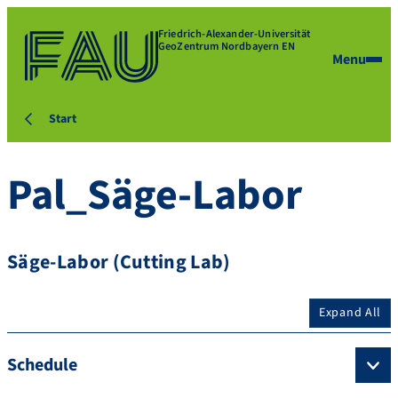
Friedrich-Alexander-Universität
GeoZentrum Nordbayern EN
Menu
Start
Pal_Säge-Labor
Säge-Labor (Cutting Lab)
Expand All
Schedule