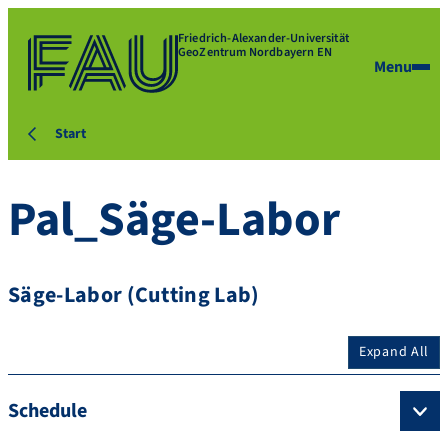
Friedrich-Alexander-Universität
GeoZentrum Nordbayern EN
Menu
Start
Pal_Säge-Labor
Säge-Labor (Cutting Lab)
Expand All
Schedule