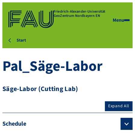
Friedrich-Alexander-Universität
GeoZentrum Nordbayern EN
Menu
Start
Pal_Säge-Labor
Säge-Labor (Cutting Lab)
Expand All
Schedule