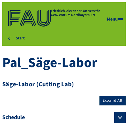
Friedrich-Alexander-Universität
GeoZentrum Nordbayern EN
Menu
Start
Pal_Säge-Labor
Säge-Labor (Cutting Lab)
Expand All
Schedule