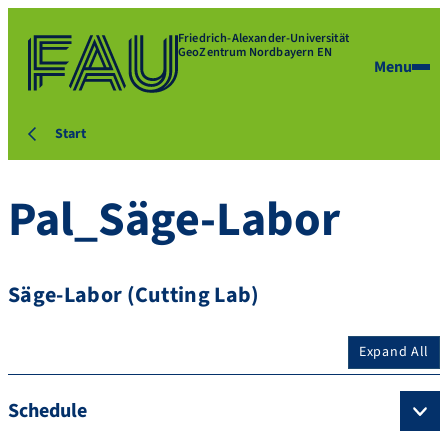
Friedrich-Alexander-Universität
GeoZentrum Nordbayern EN
Menu
Start
Pal_Säge-Labor
Säge-Labor (Cutting Lab)
Expand All
Schedule