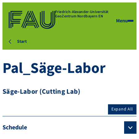
Friedrich-Alexander-Universität
GeoZentrum Nordbayern EN
Menu
Start
Pal_Säge-Labor
Säge-Labor (Cutting Lab)
Expand All
Schedule