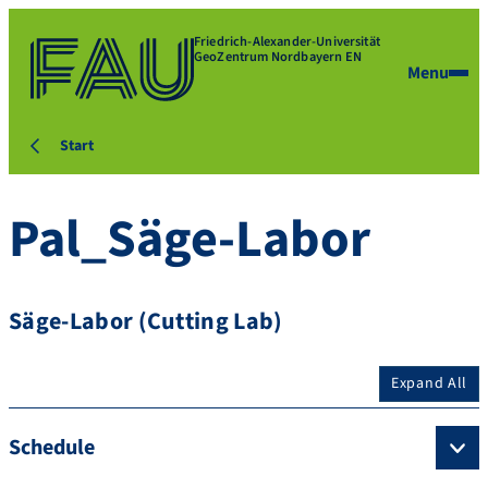
Friedrich-Alexander-Universität
GeoZentrum Nordbayern EN
Menu
Start
Pal_Säge-Labor
Säge-Labor (Cutting Lab)
Expand All
Schedule