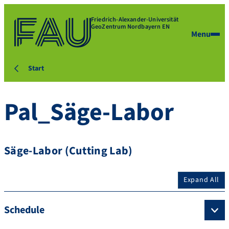
Friedrich-Alexander-Universität
GeoZentrum Nordbayern EN
Menu
Start
Pal_Säge-Labor
Säge-Labor (Cutting Lab)
Expand All
Schedule