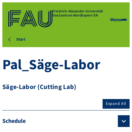
Friedrich-Alexander-Universität
GeoZentrum Nordbayern EN
Menu
Start
Pal_Säge-Labor
Säge-Labor (Cutting Lab)
Expand All
Schedule