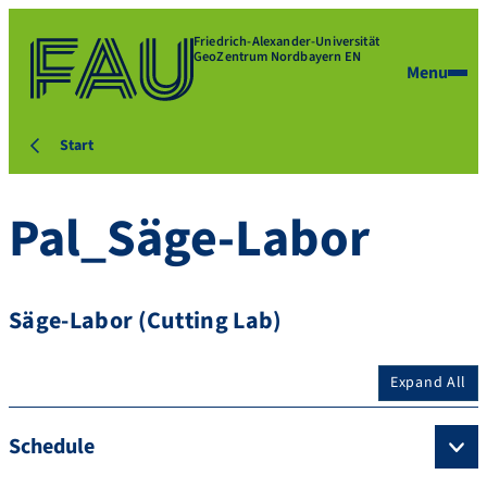
Friedrich-Alexander-Universität
GeoZentrum Nordbayern EN
Menu
Start
Pal_Säge-Labor
Säge-Labor (Cutting Lab)
Expand All
Schedule