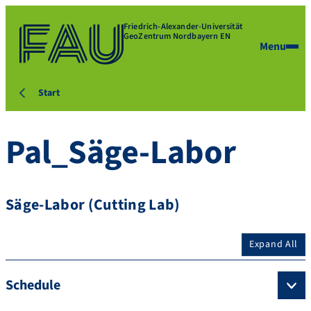
Friedrich-Alexander-Universität
GeoZentrum Nordbayern EN
Menu
Start
Pal_Säge-Labor
Säge-Labor (Cutting Lab)
Expand All
Schedule