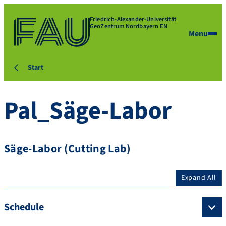
Friedrich-Alexander-Universität
GeoZentrum Nordbayern EN
Menu
Start
Pal_Säge-Labor
Säge-Labor (Cutting Lab)
Expand All
Schedule