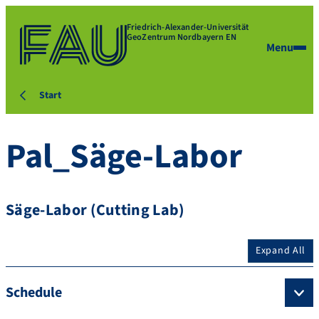
Friedrich-Alexander-Universität
GeoZentrum Nordbayern EN
Menu
Start
Pal_Säge-Labor
Säge-Labor (Cutting Lab)
Expand All
Schedule