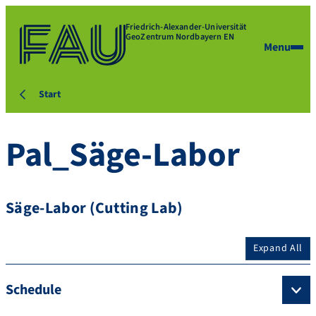
Friedrich-Alexander-Universität
GeoZentrum Nordbayern EN
Menu
Start
Pal_Säge-Labor
Säge-Labor (Cutting Lab)
Expand All
Schedule