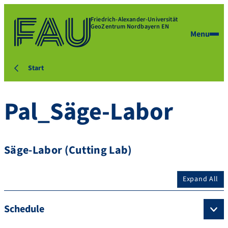
Friedrich-Alexander-Universität
GeoZentrum Nordbayern EN
Menu
Start
Pal_Säge-Labor
Säge-Labor (Cutting Lab)
Expand All
Schedule