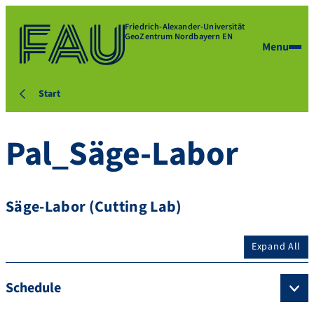
Friedrich-Alexander-Universität
GeoZentrum Nordbayern EN
Menu
Start
Pal_Säge-Labor
Säge-Labor (Cutting Lab)
Expand All
Schedule