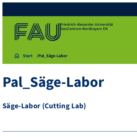
Friedrich-Alexander-Universität
GeoZentrum Nordbayern EN
Start
Pal_Säge-Labor
Pal_Säge-Labor
Säge-Labor (Cutting Lab)