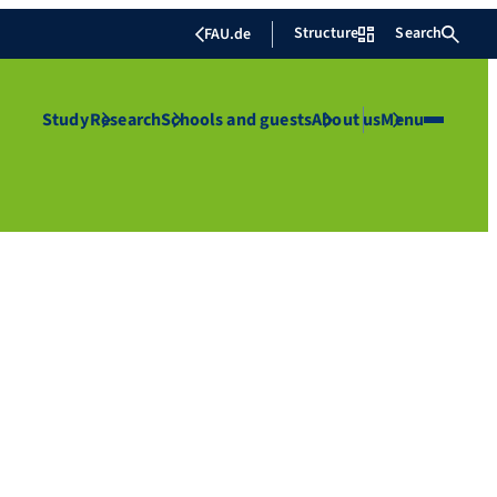
Structure
Search
FAU.de
Study
Research
Schools and guests
About us
Menu