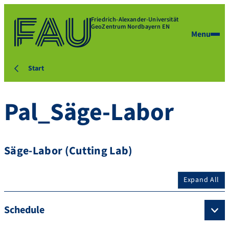
Friedrich-Alexander-Universität
GeoZentrum Nordbayern EN
Menu
Start
Pal_Säge-Labor
Säge-Labor (Cutting Lab)
Expand All
Schedule