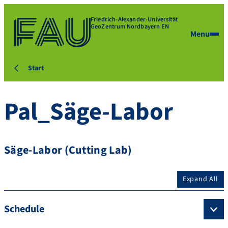
Friedrich-Alexander-Universität
GeoZentrum Nordbayern EN
Menu
Start
Pal_Säge-Labor
Säge-Labor (Cutting Lab)
Expand All
Schedule