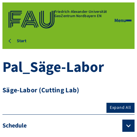
Friedrich-Alexander-Universität
GeoZentrum Nordbayern EN
Menu
Start
Pal_Säge-Labor
Säge-Labor (Cutting Lab)
Expand All
Schedule